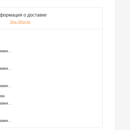
формация о доставке
Эль-Монте
вки...
вки...
вки...
ква
вки...
вки...