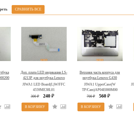
реть
утбука
Доп. плата LED индикации LS-
Верхняя часть корпуса для
00200
4213P для ноутбука Lenovo
ноутбука Lenovo G430
G430 31035197
31036227
JIWA1 LED Board(L)W/FFC
JIWA1 UpperCase(W
J
4559ME38L01
TP/Cam)AP04E000M00
240
560
300
₽
700
₽
₽
₽