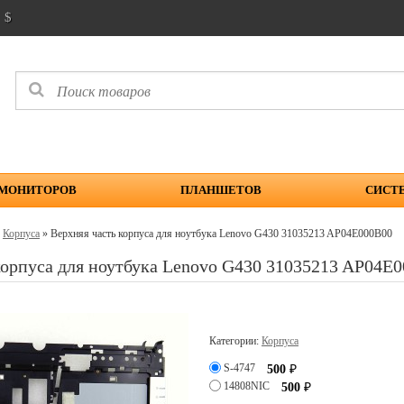
$
 МОНИТОРОВ
ПЛАНШЕТОВ
СИСТ
»
Корпуса
» Верхняя часть корпуса для ноутбука Lenovo G430 31035213 AP04E000B00
корпуса для ноутбука Lenovo G430 31035213 AP04E
Категории:
Корпуса
S-4747
500
₽
14808NIC
500
₽