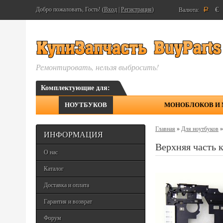
€
Добро пожаловать, Гость! (
Вход
|
Регистрация
)
Валюта:
Р
Ремонтировать, нельзя выбросить!
Комплектующие для:
НОУТБУКОВ
МОНОБЛОКОВ И
Главная
»
Для ноутбуков
ИНФОРМАЦИЯ
Верхняя часть 
О нас
Каталог
Доставка и оплата
Гарантия и возврат
Форум