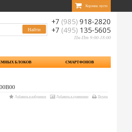
Корзина:
пусто
+7
(985)
918-2820
+7
(495)
135-5605
Пн-Пт 9:00-18:00
ЕМНЫХ БЛОКОВ
СМАРТФОНОВ
000B00
Добавить в избранное
Добавить к сравнению
Печать