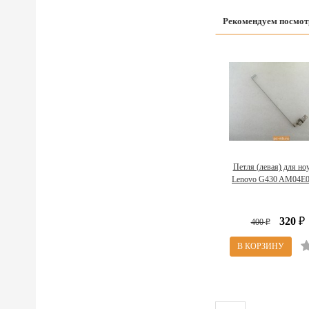
Рекомендуем посмот
Петля (левая) для но
Lenovo G430 AM04E0
320
400
₽
₽