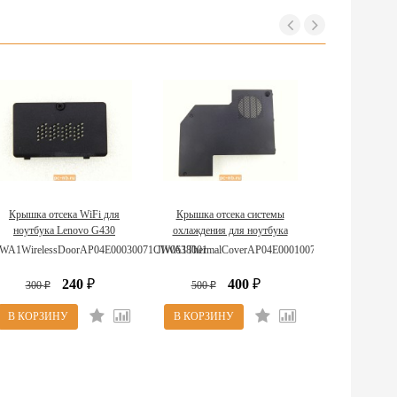
Крышка отсека WiFi для
Крышка отсека системы
ноутбука Lenovo G430
охлаждения для ноутбука
31035211
Lenovo G430 31035210
IWA1WirelessDoorAP04E00030071CW0638001
JIWA1ThermalCoverAP04E00010071CW0538001
AP04E00010071
240
400
300
₽
500
₽
₽
₽