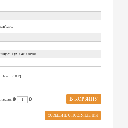
com/ru/ru/
 IMR(w/TP)AP04E000B00
6365) (+
250
)
₽
ичество: