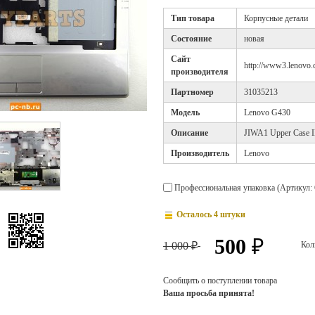
Тип товара
Корпусные детали
Cостояние
новая
Cайт
http://www3.lenovo.
производителя
Партномер
31035213
Модель
Lenovo G430
Описание
JIWA1 Upper Case
Производитель
Lenovo
Профессиональная упаковка (Артикул: 
Осталось 4 штуки
500
₽
1 000
Кол
₽
Сообщить о поступлении товара
Ваша просьба принята!