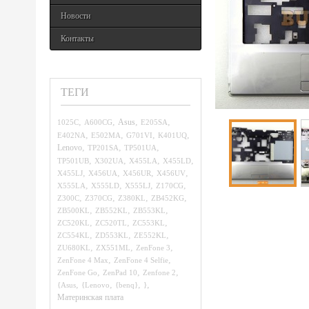
Новости
Контакты
ТЕГИ
,
,
,
,
1025C
A600CG
Asus
E205SA
,
,
,
,
E402NA
E502MA
G701VI
K401UQ
,
,
,
Lenovo
TP201SA
TP501UA
,
,
,
,
TP501UB
X302UA
X455LA
X455LD
,
,
,
,
X455LJ
X456UA
X456UR
X456UV
,
,
,
,
X555LA
X555LD
X555LJ
Z170CG
,
,
,
,
Z300C
Z370CG
Z380KL
ZB452KG
,
,
,
ZB500KL
ZB552KL
ZB553KL
,
,
,
ZC520KL
ZC520TL
ZC553KL
,
,
,
ZC554KL
ZD553KL
ZE552KL
,
,
,
ZU680KL
ZX551ML
ZenFone 3
,
,
ZenFone 4 Max
ZenFone 4 Selfie
,
,
,
ZenFone Go
ZenPad 10
Zenfone 2
,
,
,
,
{Asus
{Lenovo
{benq}
}
Материнская плата