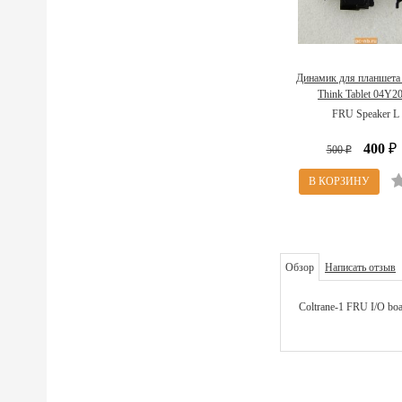
Динамик для планшета
Think Tablet 04Y2
FRU Speaker L
400
500
₽
₽
Обзор
Написать отзыв
Coltrane-1 FRU I/O bo