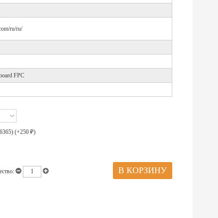
com/ru/ru/
 board FPC
6365) (+
250
)
₽
ество: