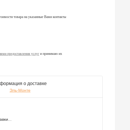
тоимости товара на указанные Вами контакты
ями предоставления услуг
и принимаю их
формация о доставке
Эль-Монте
вки...