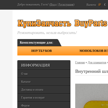
€
Добро пожаловать, Гость! (
Вход
|
Регистрация
)
Валюта:
Р
Ремонтировать, нельзя выбросить!
Комплектующие для:
НОУТБУКОВ
МОНОБЛОКОВ И
Главная
»
Для планшетов
ИНФОРМАЦИЯ
Внутренний шле
О нас
Каталог
Доставка и оплата
Гарантия и возврат
Форум