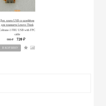
Доп. плата USB со шлейфом
для планшета Lenovo Think
Tablet 04X0386
Coltrane-1 FRU USB with FPC
cable
720
900
₽
₽