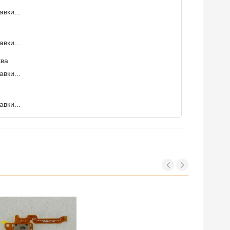
вки...
вки...
ква
вки...
вки...