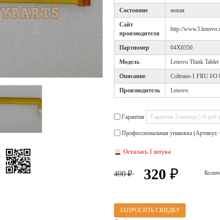
Cостояние
новая
Cайт
http://www3.lenovo.
производителя
Партномер
04X0350
Модель
Lenovo Think Tablet
Описание
Coltrane-1 FRU I/O
Производитель
Lenovo
Гарантия
Профессиональная упаковка (Артикул: 
Осталась 1 штука
320
₽
400
Колич
₽
ЗАПРОСИТЬ СКИДКУ