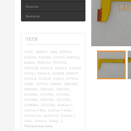
Новости
Контакты
ТЕГИ
,
,
,
,
1025C
A600CG
Asus
E205SA
,
,
,
,
E402NA
E502MA
G701VI
K401UQ
,
,
,
Lenovo
TP201SA
TP501UA
,
,
,
,
TP501UB
X302UA
X455LA
X455LD
,
,
,
,
X455LJ
X456UA
X456UR
X456UV
,
,
,
,
X555LA
X555LD
X555LJ
Z170CG
,
,
,
,
Z300C
Z370CG
Z380KL
ZB452KG
,
,
,
ZB500KL
ZB552KL
ZB553KL
,
,
,
ZC520KL
ZC520TL
ZC553KL
,
,
,
ZC554KL
ZD553KL
ZE552KL
,
,
,
ZU680KL
ZX551ML
ZenFone 3
,
,
ZenFone 4 Max
ZenFone 4 Selfie
,
,
,
ZenFone Go
ZenPad 10
Zenfone 2
,
,
,
,
{Asus
{Lenovo
{benq}
}
Материнская плата