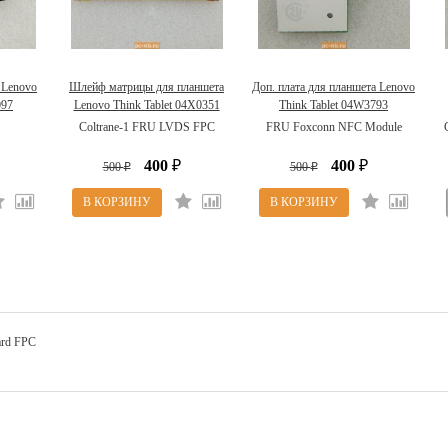
 Lenovo
Шлейф матрицы для планшета
Доп. плата для планшета Lenovo
097
Lenovo Think Tablet 04X0351
Think Tablet 04W3793
Coltrane-1 FRU LVDS FPC
FRU Foxconn NFC Module
400
400
500
₽
500
₽
₽
₽
ard FPC