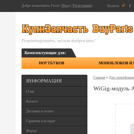
€
Добро пожаловать, Гость! (
Вход
|
Регистрация
)
Валюта:
Р
Ремонтировать, нельзя выбросить!
Комплектующие для:
НОУТБУКОВ
МОНОБЛОКОВ И
Главная
»
Для смартфонов
ИНФОРМАЦИЯ
WiGig-модуль 
О нас
Каталог
Доставка и оплата
Гарантия и возврат
Форум