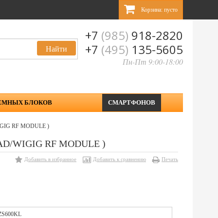
Корзина:
пусто
+7
(985)
918-2820
+7
(495)
135-5605
Пн-Пт 9:00-18:00
ЕМНЫХ БЛОКОВ
СМАРТФОНОВ
WIGIG RF MODULE )
11AD/WIGIG RF MODULE )
Добавить в избранное
Добавить к сравнению
Печать
ZS600KL