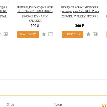
ртфона
Динамик для смартфона Asus
Шлейф с кнопками управления
600KL
ROG Phone ZS600KL 04071-
для смартфона Asus ROG Phone
S600KL-
02060500 ( ZS600KL
ZS600KL 08030-05615000 (
METAL
ZS600KL DYNAMIC
ZS600KL PWRKEY FPC R5.1
ASSY )
DYNAMIC SPEAKER )
ZS600KL PWRKEY FPC R5.1 )
SPEAKER
200
300
₽
₽
О нас
Форум
К