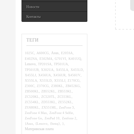
Новости
Контакты
ТЕГИ
,
,
,
,
1025C
A600CG
Asus
E205SA
,
,
,
,
E402NA
E502MA
G701VI
K401UQ
,
,
,
Lenovo
TP201SA
TP501UA
,
,
,
,
TP501UB
X302UA
X455LA
X455LD
,
,
,
,
X455LJ
X456UA
X456UR
X456UV
,
,
,
,
X555LA
X555LD
X555LJ
Z170CG
,
,
,
,
Z300C
Z370CG
Z380KL
ZB452KG
,
,
,
ZB500KL
ZB552KL
ZB553KL
,
,
,
ZC520KL
ZC520TL
ZC553KL
,
,
,
ZC554KL
ZD553KL
ZE552KL
,
,
,
ZU680KL
ZX551ML
ZenFone 3
,
,
ZenFone 4 Max
ZenFone 4 Selfie
,
,
,
ZenFone Go
ZenPad 10
Zenfone 2
,
,
,
,
{Asus
{Lenovo
{benq}
}
Материнская плата