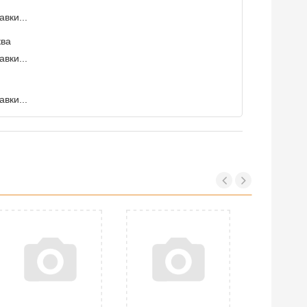
вки...
ква
вки...
вки...