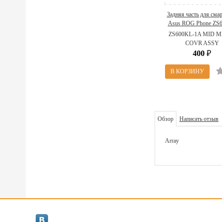
Задняя часть для сма
Asus ROG Phone ZS
13AZ01Q1AM0212 ( Z
ZS600KL-1A MID 
1A MID METAL COVR 
COVR ASSY
400
₽
Обзор
Написать отзыв
Array