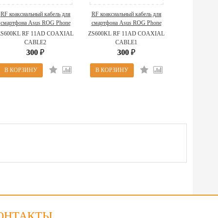
RF коаксиальный кабель для
RF коаксиальный кабель для
смартфона Asus ROG Phone
смартфона Asus ROG Phone
ZS600KL 14012-00600600 (
ZS600KL 14012-00600200 (
ZS600KL RF 11AD COAXIAL
ZS600KL RF 11AD COAXIAL
ZS600KL RF 11AD COAXIAL
ZS600KL RF 11AD COAXIAL
CABLE2
CABLE1
CABLE2 )
CABLE1 )
300
300
₽
₽
ОНТАКТЫ