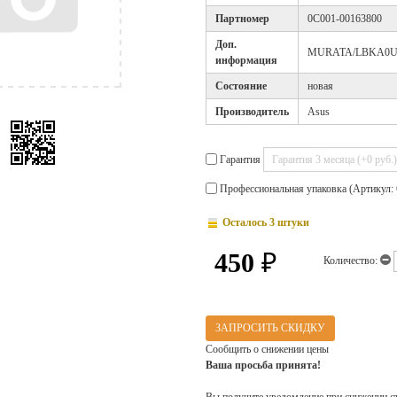
Партномер
0C001-00163800
Доп.
MURATA/LBKA0U
информация
Cостояние
новая
Производитель
Asus
Гарантия
Профессиональная упаковка (Артикул: 
Осталось 3 штуки
450
₽
Количество:
ЗАПРОСИТЬ СКИДКУ
Сообщить о снижении цены
Ваша просьба принята!