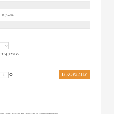
11QA-264
6365) (+
250
)
₽