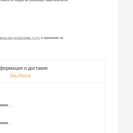
тоимости товара на указанные Вами контакты
ями предоставления услуг
и принимаю их
формация о доставке
Эль-Монте
вки...
вки...