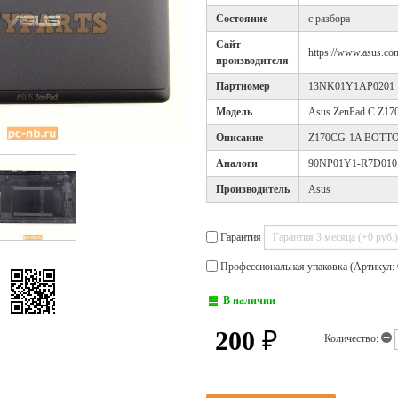
Cостояние
с разбора
Cайт
https://www.asus.com
производителя
Партномер
13NK01Y1AP0201
Модель
Asus ZenPad C Z1
Описание
Z170CG-1A BOTT
Аналоги
90NP01Y1-R7D010
Производитель
Asus
Гарантия
Профессиональная упаковка (Артикул: 
В наличии
200
₽
Количество: