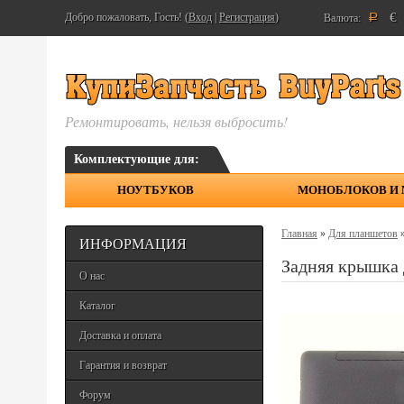
€
Добро пожаловать, Гость! (
Вход
|
Регистрация
)
Валюта:
Р
Ремонтировать, нельзя выбросить!
Комплектующие для:
НОУТБУКОВ
МОНОБЛОКОВ И
Главная
»
Для планшетов
ИНФОРМАЦИЯ
Задняя крышка
О нас
Каталог
Доставка и оплата
Гарантия и возврат
Форум