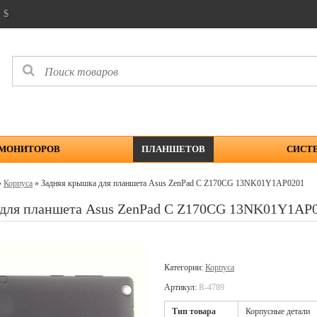
$
 МОНИТОРОВ
ПЛАНШЕТОВ
СИСТ
»
Корпуса
» Задняя крышка для планшета Asus ZenPad C Z170CG 13NK01Y1AP0201
 для планшета Asus ZenPad C Z170CG 13NK01Y1AP
Категории:
Корпуса
Артикул:
R-4789
Тип товара
Корпусные детали