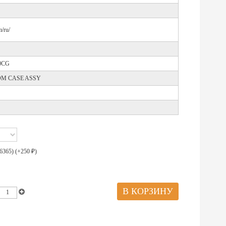
/ru/
70CG
OM CASE ASSY
6365) (+
250
)
₽