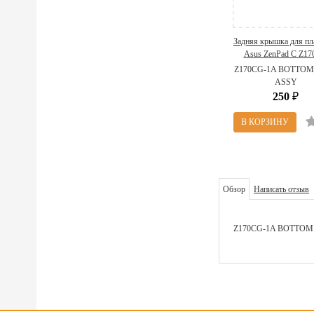
Задняя крышка для пл
Asus ZenPad C Z1
13NK01Y1AP0201 ( Z
Z170CG-1A BOTTOM
1A BOTTOM CASE A
ASSY
250
₽
Обзор
Написать отзыв
Z170CG-1A BOTTOM