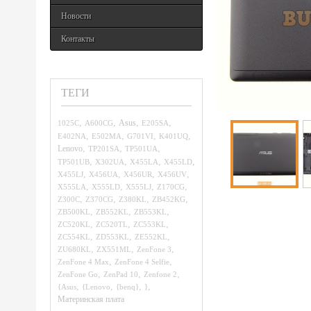
Новости
Контакты
ТЕГИ
,
,
,
,
1025C
A600CG
Asus
E205SA
,
,
,
,
E402NA
E502MA
G701VI
K401UQ
,
,
,
Lenovo
TP201SA
TP501UA
,
,
,
,
TP501UB
X302UA
X455LA
X455LD
,
,
,
,
X455LJ
X456UA
X456UR
X456UV
,
,
,
,
X555LA
X555LD
X555LJ
Z170CG
,
,
,
,
Z300C
Z370CG
Z380KL
ZB452KG
,
,
,
ZB500KL
ZB552KL
ZB553KL
,
,
,
ZC520KL
ZC520TL
ZC553KL
,
,
,
ZC554KL
ZD553KL
ZE552KL
,
,
,
ZU680KL
ZX551ML
ZenFone 3
,
,
ZenFone 4 Max
ZenFone 4 Selfie
,
,
,
ZenFone Go
ZenPad 10
Zenfone 2
,
,
,
,
{Asus
{Lenovo
{benq}
}
Материнская плата