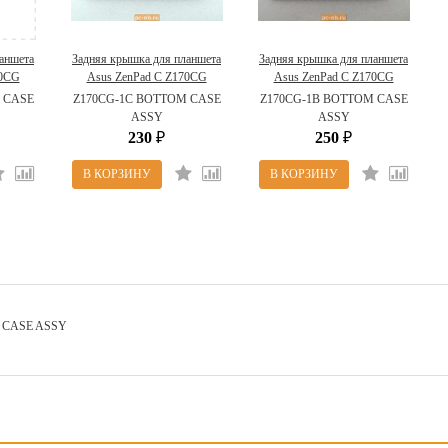
аншета
Задняя крышка для планшета
Задняя крышка для планшета
70CG
Asus ZenPad C Z170CG
Asus ZenPad C Z170CG
170CG-
13NK01Y3AP0101
13NK01Y2AP0201
 CASE
Z170CG-1C BOTTOM CASE
Z170CG-1B BOTTOM CASE
SSY )
ASSY
ASSY
230
250
₽
₽
 CASE ASSY