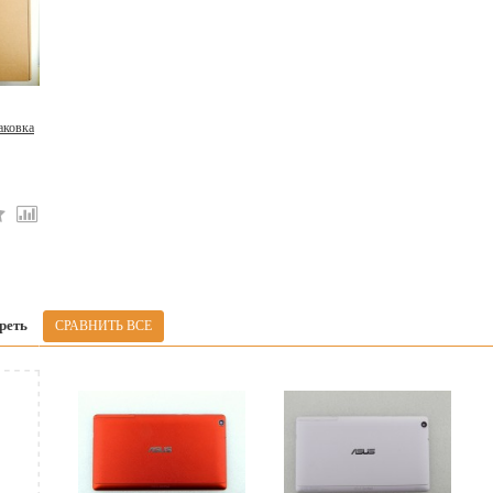
аковка
реть