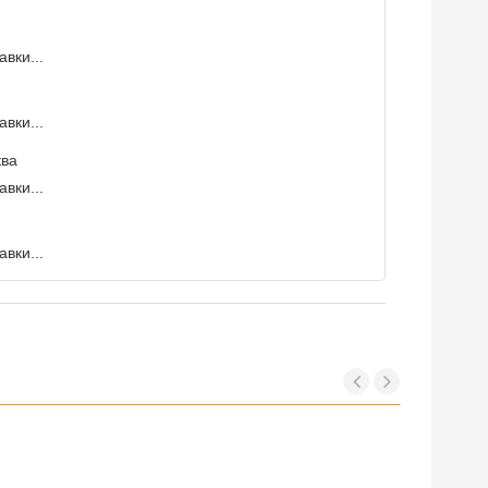
вки...
вки...
ква
вки...
вки...