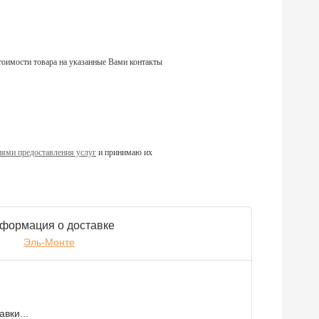
тоимости товара на указанные Вами контакты
ями предоставления услуг
и принимаю их
формация о доставке
Эль-Монте
вки...