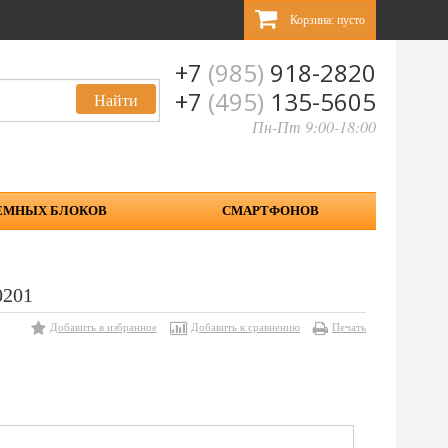
Корзина:
пусто
+7
(985)
918-2820
+7
(495)
135-5605
Пн-Пт 9:00-18:00
ЕМНЫХ БЛОКОВ
СМАРТФОНОВ
0201
Добавить в избранное
Добавить к сравнению
Печать