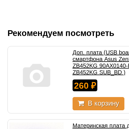
Рекомендуем посмотреть
Доп. плата (USB boa
смартфона Asus Zen
ZB452KG 90AX0140-
ZB452KG SUB_BD )
260
₽
В корзину
Материнская плата 