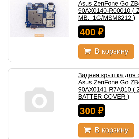
Asus ZenFone Go Z
90AX0140-R00010 (
MB._1G/MSM8212 )
400
₽
В корзину
Задняя крышка для
Asus ZenFone Go Z
90AX0141-R7A010 (
BATTER COVER )
300
₽
В корзину