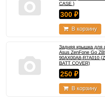
CASE )
300
₽
В корзину
Задняя крышка для
Asus ZenFone Go ZB
90AX00A8-R7A010 (
BATT COVER)
250
₽
В корзину