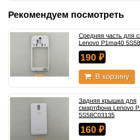
Рекомендуем посмотреть
Средняя часть для 
Lenovo P1ma40 5S5
190
₽
В корзину
Задняя крышка для
смартфона Lenovo 
5S58C03135
160
₽