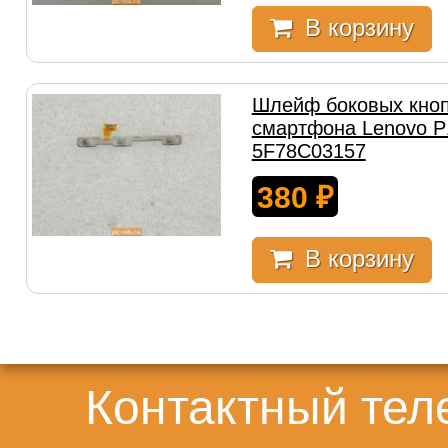
В корзину
Шлейф боковых кноп
смартфона Lenovo 
5F78C03157
380
₽
В корзину
Контактный те