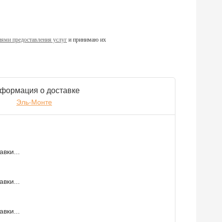
ями предоставления услуг
и принимаю их
формация о доставке
Эль-Монте
вки...
вки...
вки...