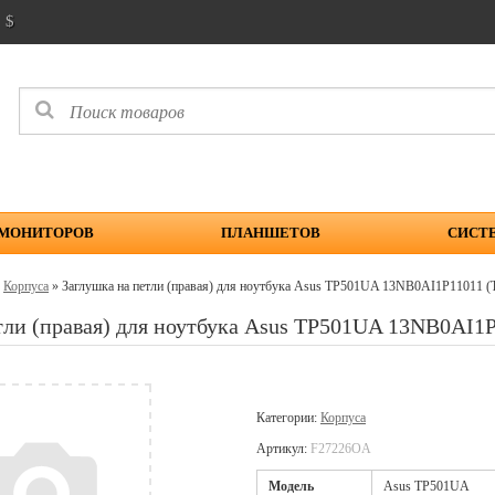
$
 МОНИТОРОВ
ПЛАНШЕТОВ
СИСТ
»
Корпуса
» Заглушка на петли (правая) для ноутбука Asus TP501UA 13NB0AI1P1101
тли (правая) для ноутбука Asus TP501UA 13NB0AI
Категории:
Корпуса
Артикул:
F27226OA
Модель
Asus TP501UA