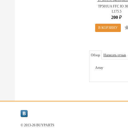
TP501UA 14010-003
(TP501UA FFC IO 30
TP501UA FFC IO 30
L175.5)
L175.5
200
₽
Обзор
Написать отзыв
Array
© 2013-26 BUYPARТS