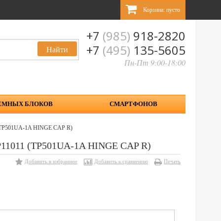
Корзина:
пусто
+7
(985)
918-2820
+7
(495)
135-5605
Пн-Пт 9:00-18:00
ЕМНЫХ БЛОКОВ
СМАРТФОНОВ
1 (TP501UA-1A HINGE CAP R)
1P11011 (TP501UA-1A HINGE CAP R)
Добавить в избранное
Добавить к сравнению
Печать