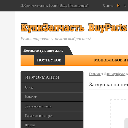
€
Добро пожаловать, Гость! (
Вход
|
Регистрация
)
Валюта:
Р
Ремонтировать, нельзя выбросить!
Комплектующие для:
НОУТБУКОВ
МОНОБЛОКОВ И
Главная
»
Для ноутбуков
ИНФОРМАЦИЯ
Заглушка на пе
О нас
Каталог
Доставка и оплата
Гарантия и возврат
Форум