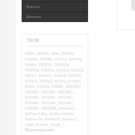
Новости
Контакты
ТЕГИ
,
,
,
,
1025C
A600CG
Asus
E205SA
,
,
,
,
E402NA
E502MA
G701VI
K401UQ
,
,
,
Lenovo
TP201SA
TP501UA
,
,
,
,
TP501UB
X302UA
X455LA
X455LD
,
,
,
,
X455LJ
X456UA
X456UR
X456UV
,
,
,
,
X555LA
X555LD
X555LJ
Z170CG
,
,
,
,
Z300C
Z370CG
Z380KL
ZB452KG
,
,
,
ZB500KL
ZB552KL
ZB553KL
,
,
,
ZC520KL
ZC520TL
ZC553KL
,
,
,
ZC554KL
ZD553KL
ZE552KL
,
,
,
ZU680KL
ZX551ML
ZenFone 3
,
,
ZenFone 4 Max
ZenFone 4 Selfie
,
,
,
ZenFone Go
ZenPad 10
Zenfone 2
,
,
,
,
{Asus
{Lenovo
{benq}
}
Материнская плата