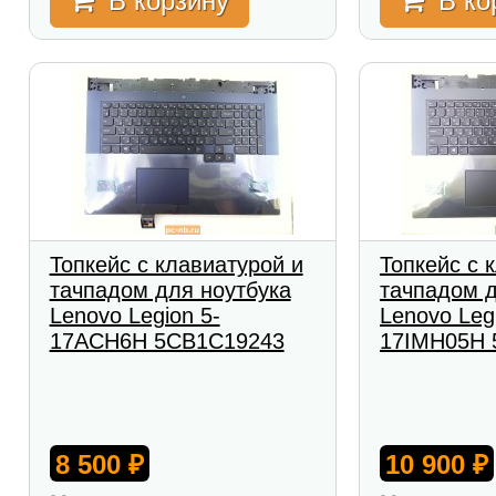
В корзину
В ко
Топкейс с клавиатурой и
Топкейс с 
тачпадом для ноутбука
тачпадом д
Lenovo Legion 5-
Lenovo Leg
17ACH6H 5CB1C19243
17IMH05H 
8 500
10 900
₽
₽