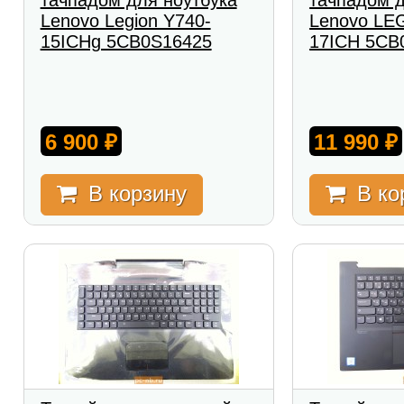
тачпадом для ноутбука
тачпадом д
Lenovo Legion Y740-
Lenovo LE
15ICHg 5CB0S16425
17ICH 5CB
6 900
11 990
₽
₽
В корзину
В ко