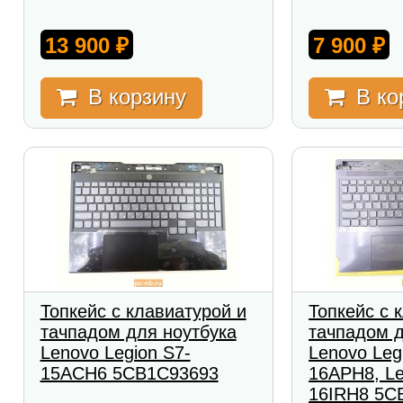
13 900
7 900
₽
₽
В корзину
В ко
Топкейс с клавиатурой и
Топкейс с 
тачпадом для ноутбука
тачпадом д
Lenovo Legion S7-
Lenovo Leg
15ACH6 5CB1C93693
16APH8, Le
16IRH8 5C