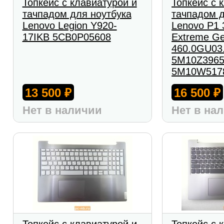
Топкейс с клавиатурой и
Топкейс с 
тачпадом для ноутбука
тачпадом д
Lenovo Legion Y920-
Lenovo P1 
17IKB 5CB0P05608
Extreme G
460.0GU03
5M10Z3965
5M10W517
13 500
16 500
₽
₽
Нет в наличии
Нет в на