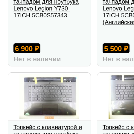
тачпадом для ноутбука
тачпадом д
Lenovo Legion Y730-
Lenovo Leg
17ICH 5CB0S57343
17ICH 5CB
(Английска
6 900
5 500
₽
₽
Нет в наличии
Нет в на
Топкейс с клавиатурой и
Топкейс с 