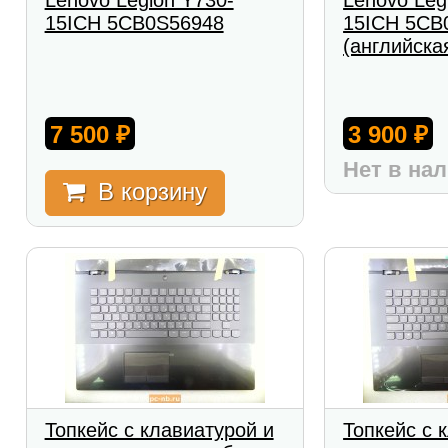
Lenovo Legion Y730-
Lenovo Leg
15ICH 5CB0S56948
15ICH 5CB
(английска
7 500
3 900
₽
₽
Нет в на
В корзину
Топкейс с клавиатурой и
Топкейс с 