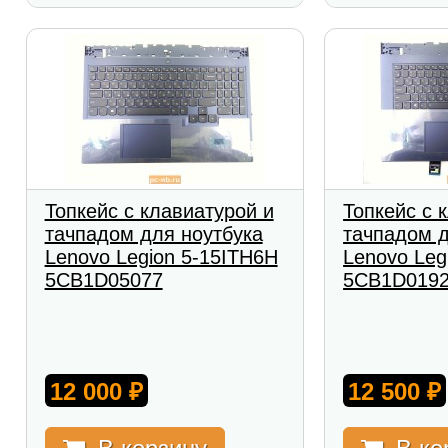
Топкейс с клавиатурой и
Топкейс с 
тачпадом для ноутбука
тачпадом д
Lenovo Legion 5-15ITH6H
Lenovo Leg
5CB1D05077
5CB1D019
12 000
12 500
₽
₽