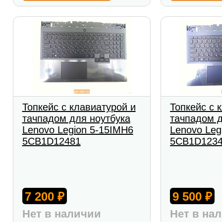
Топкейс с клавиатурой и
Топкейс с 
тачпадом для ноутбука
тачпадом д
Lenovo Legion 5-15IMH6
Lenovo Leg
5CB1D12481
5CB1D123
7 200
9 500
₽
₽
Нет в наличии
Нет в на