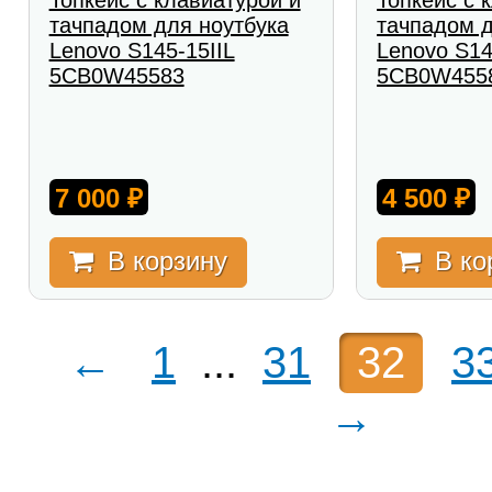
Топкейс с клавиатурой и
Топкейс с 
тачпадом для ноутбука
тачпадом д
Lenovo S145-15IIL
Lenovo S14
5CB0W45583
5CB0W455
7 000
4 500
₽
₽
В корзину
В ко
←
1
...
31
32
3
→