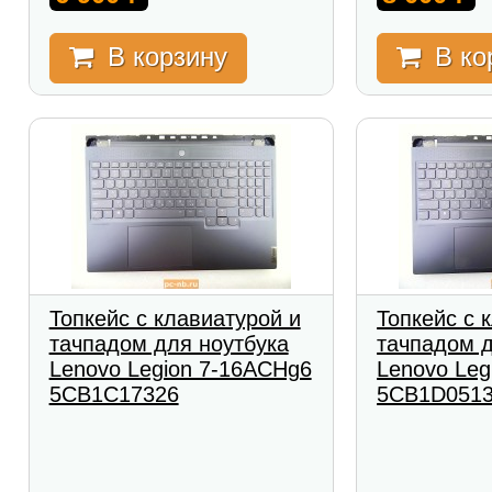
В корзину
В ко
Топкейс с клавиатурой и
Топкейс с 
тачпадом для ноутбука
тачпадом д
Lenovo Legion 7-16ACHg6
Lenovo Leg
5CB1C17326
5CB1D051