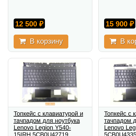
12 500
15 900
₽
₽
В корзину
В ко
Топкейс с клавиатурой и
Топкейс с 
тачпадом для ноутбука
тачпадом д
Lenovo Legion Y540-
Lenovo Leg
15IRH 5CB0U42719
5CB0U433