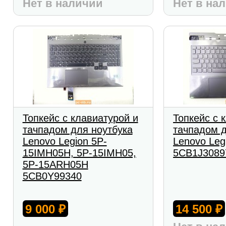
Нет в наличии
Нет в на
Топкейс с клавиатурой и
Топкейс с 
тачпадом для ноутбука
тачпадом д
Lenovo Legion 5P-
Lenovo Leg
15IMH05H, 5P-15IMH05,
5CB1J3089
5P-15ARH05H
5CB0Y99340
9 000
14 500
₽
₽