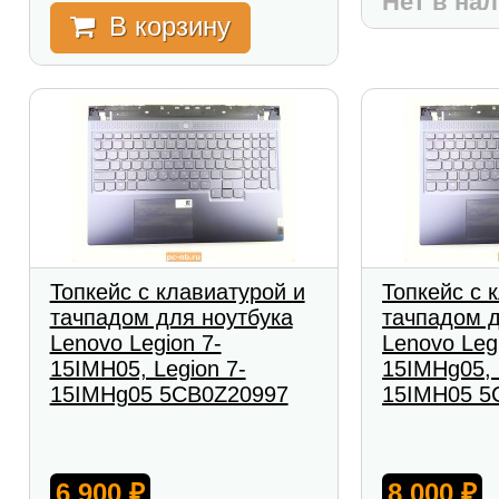
Нет в на
В корзину
Топкейс с клавиатурой и
Топкейс с 
тачпадом для ноутбука
тачпадом д
Lenovo Legion 7-
Lenovo Leg
15IMH05, Legion 7-
15IMHg05, 
15IMHg05 5CB0Z20997
15IMH05 5
6 900
8 000
₽
₽