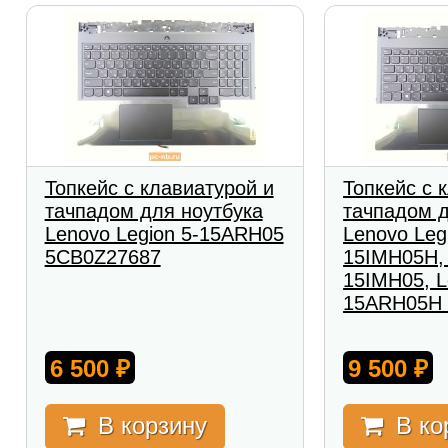
Топкейс с клавиатурой и
Топкейс с 
тачпадом для ноутбука
тачпадом д
Lenovo Legion 5-15ARH05
Lenovo Leg
5CB0Z27687
15IMH05H, 
15IMH05, L
15ARH05H 
6 500
9 500
₽
₽
В корзину
В ко